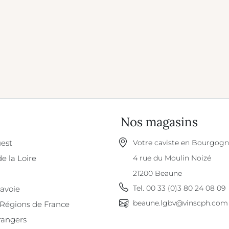
Nos magasins
est
Votre caviste en Bourgog
de la Loire
4 rue du Moulin Noizé
21200
Beaune
Tel.
00 33 (0)3 80 24 08 09
Savoie
beaune.lgbv@vinscph.com
 Régions de France
rangers