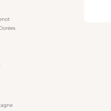
enot
 Dorées
t
etagne