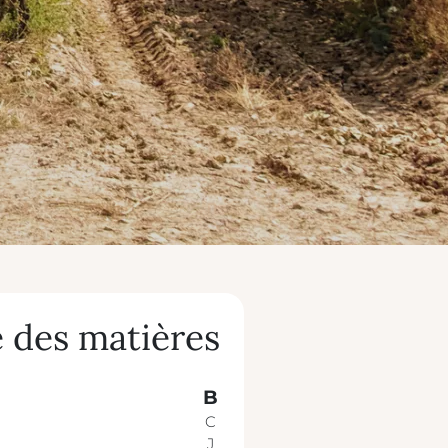
 des matières
B
C
J