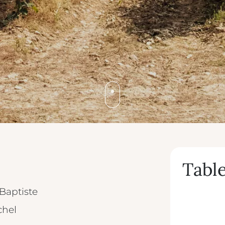
Table
Baptiste
chel