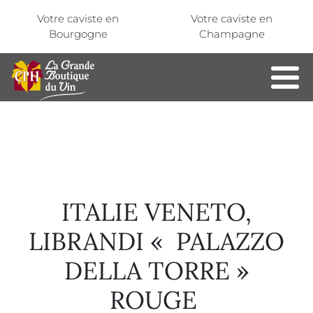
Aller au contenu principal
Panneau de gestion des cookies
Votre caviste en
Votre caviste en
Bourgogne
Champagne
ITALIE VENETO,
LIBRANDI « PALAZZO
DELLA TORRE »
ROUGE