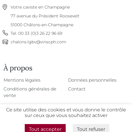
Votre caviste en Champagne
77 avenue du Président Roosevelt
51000
Châlons-en-Champagne
Tel.
00 33 (0)3 26 22 96 69
chalons.lgbv@vinscph.com
À propos
À propos
Mentions légales
Données personnelles
Conditions générales de
Contact
vente
Ce site utilise des cookies et vous donne le contrôle
sur ceux que vous souhaitez activer
@2026 - Tous droits réservés
Tout accepter
Tout refuser