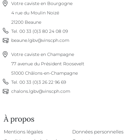
Votre caviste en Bourgogne
4 rue du Moulin Noizé
21200
Beaune
Tel.
00 33 (0)3 80 24 08 09
beaune.lgbv@vinscph.com
Votre caviste en Champagne
77 avenue du Président Roosevelt
51000
Châlons-en-Champagne
Tel.
00 33 (0)3 26 22 96 69
chalons.lgbv@vinscph.com
À propos
À propos
Mentions légales
Données personnelles