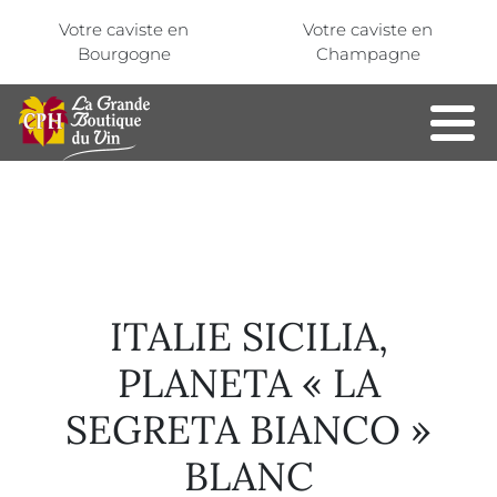
Aller au contenu principal
Panneau de gestion des cookies
Votre caviste en
Votre caviste en
Bourgogne
Champagne
ITALIE SICILIA,
PLANETA « LA
SEGRETA BIANCO »
BLANC