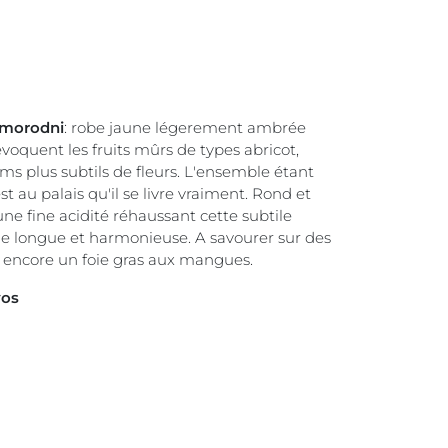
amorodni
: robe jaune légerement ambrée
évoquent les fruits mûrs de types abricot,
ms plus subtils de fleurs. L'ensemble étant
st au palais qu'il se livre vraiment. Rond et
une fine acidité réhaussant cette subtile
e longue et harmonieuse. A savourer sur des
u encore un foie gras aux mangues.
yos