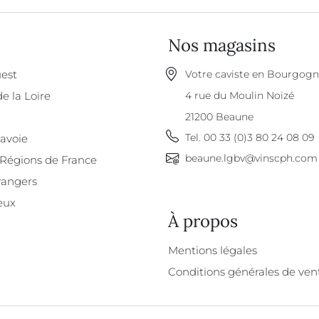
Nos magasins
est
Votre caviste en Bourgog
de la Loire
4 rue du Moulin Noizé
21200
Beaune
Tel.
00 33 (0)3 80 24 08 09
Savoie
beaune.lgbv@vinscph.com
 Régions de France
rangers
eux
À propos
À propos
Mentions légales
Conditions générales de ven