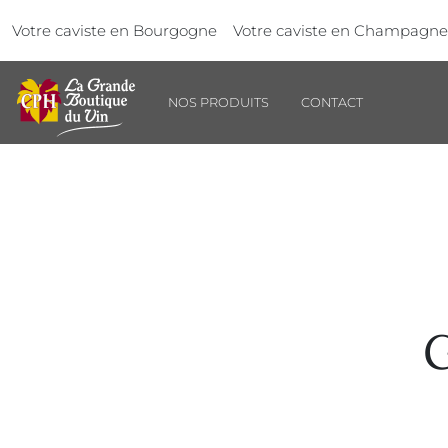
Aller au contenu principal
Panneau de gestion des cookies
Votre caviste en Bourgogne
Votre caviste en Champagne
NOS PRODUITS
CONTACT