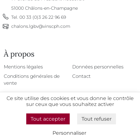
51000
Châlons-en-Champagne
Tel.
00 33 (0)3 26 22 96 69
chalons.lgbv@vinscph.com
À propos
À propos
Mentions légales
Données personnelles
Conditions générales de
Contact
vente
Ce site utilise des cookies et vous donne le contrôle
sur ceux que vous souhaitez activer
@2026 - Tous droits réservés
Tout accepter
Tout refuser
L'abus d'alcool est dangereux pour la santé, à
consommer avec modération
Personnaliser