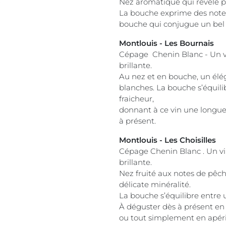
Nez aromatique qui révèle p
La bouche exprime des notes 
bouche qui conjugue un bel 
Montlouis - Les Bournais
Cépage Chenin Blanc - Un vin
brillante.
Au nez et en bouche, un élé
blanches. La bouche s’équil
fraicheur,
donnant à ce vin une longue
à présent.
Montlouis - Les Choisilles
Cépage Chenin Blanc . Un vin
brillante.
Nez fruité aux notes de pêc
délicate minéralité.
La bouche s’équilibre entre 
À déguster dès à présent e
ou tout simplement en apérit