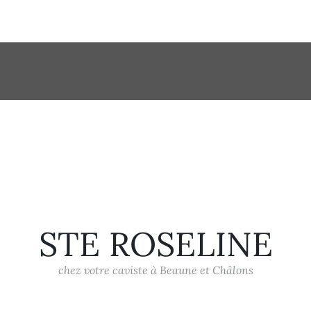
STE ROSELINE
chez votre caviste à Beaune et Châlons