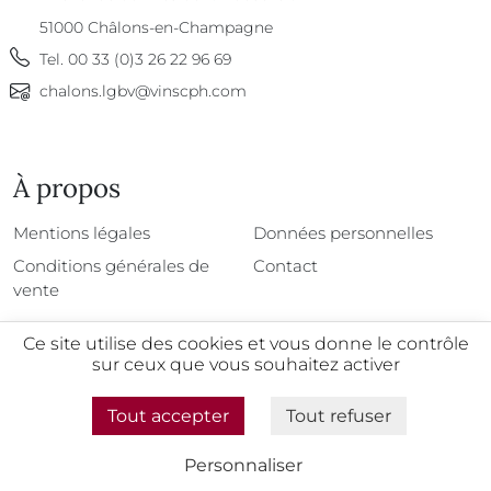
51000
Châlons-en-Champagne
Tel.
00 33 (0)3 26 22 96 69
chalons.lgbv@vinscph.com
À propos
À propos
Mentions légales
Données personnelles
Conditions générales de
Contact
vente
Ce site utilise des cookies et vous donne le contrôle
sur ceux que vous souhaitez activer
@2026 - Tous droits réservés
Tout accepter
Tout refuser
L'abus d'alcool est dangereux pour la santé, à
consommer avec modération
Personnaliser