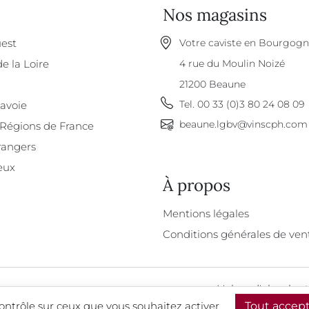
Nos magasins
est
Votre caviste en Bourgog
de la Loire
4 rue du Moulin Noizé
21200
Beaune
Tel.
00 33 (0)3 80 24 08 09
Savoie
beaune.lgbv@vinscph.com
 Régions de France
rangers
eux
À propos
À propos
Mentions légales
Conditions générales de ven
L'abus d'alcool e
contrôle sur ceux que vous souhaitez activer
Tout accep