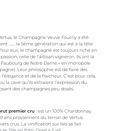
ertus, le Champagne Veuve Fourny a été
ent ……. la 5ème génération qui est à la tête
Pour eux, le champagne est toujours riche en
assion, celle de l’artisan vigneron. Ils ont la
os Faubourg de Notre Dame » en monopole
pagne). Leur philosophie est de faire des
élégance et de la fraicheur. C’est pour cela,
ou la cave qu’ils extraient l’expression du
oposant des champagnes peu dosés.
brut premier cru
: est un 100% Chardonnay.
0 ans proviennent du terroir de Vertus
rs crus. La vinification sur lies se fait
et 25% en fûts). Dosé à 5 g/L