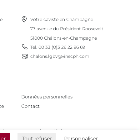
ne
Votre caviste en Champagne
77 avenue du Président Roosevelt
51000
Châlons-en-Champagne
Tel.
00 33 (0)3 26 22 96 69
chalons.lgbv@vinscph.com
Données personnelles
te
Contact
st dangereux pour la santé, à consommer avec
modération
ter
Tout refuser
Personnaliser