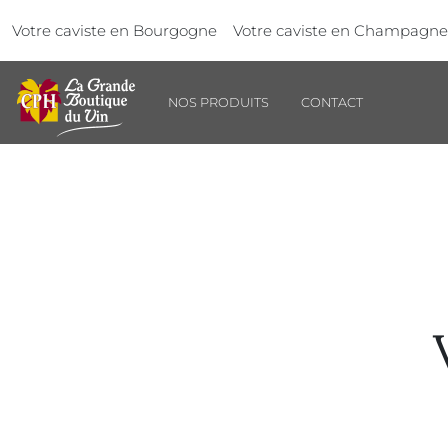
Aller au contenu principal
Panneau de gestion des cookies
Votre caviste en Bourgogne
Votre caviste en Champagne
NOS PRODUITS
CONTACT