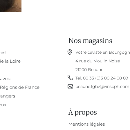
Nos magasins
est
Votre caviste en Bourgog
de la Loire
4 rue du Moulin Noizé
21200
Beaune
Tel.
00 33 (0)3 80 24 08 09
Savoie
beaune.lgbv@vinscph.com
 Régions de France
rangers
eux
À propos
À propos
Mentions légales