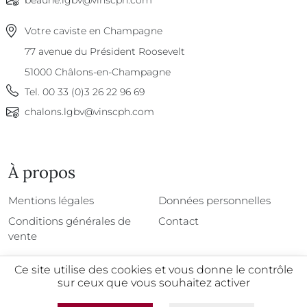
beaune.lgbv@vinscph.com
Votre caviste en Champagne
77 avenue du Président Roosevelt
51000
Châlons-en-Champagne
Tel.
00 33 (0)3 26 22 96 69
chalons.lgbv@vinscph.com
À propos
À propos
Mentions légales
Données personnelles
Conditions générales de
Contact
vente
Ce site utilise des cookies et vous donne le contrôle
sur ceux que vous souhaitez activer
@2026 - Tous droits réservés