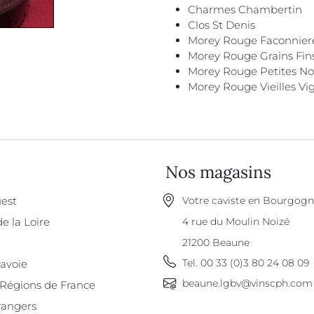
Charmes Chambertin
Clos St Denis
Morey Rouge Faconnier
Morey Rouge Grains Fin
Morey Rouge Petites No
Morey Rouge Vieilles Vi
Nos magasins
est
Votre caviste en Bourgog
de la Loire
4 rue du Moulin Noizé
21200
Beaune
Tel.
00 33 (0)3 80 24 08 09
Savoie
beaune.lgbv@vinscph.com
 Régions de France
rangers