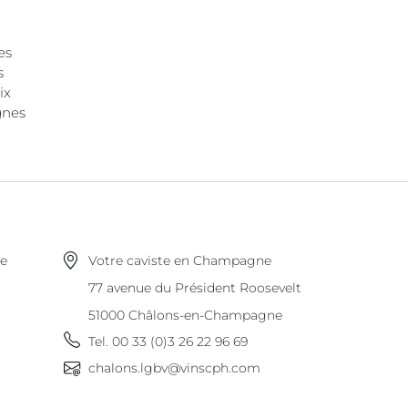
es
s
ix
gnes
ne
Votre caviste en Champagne
77 avenue du Président Roosevelt
51000
Châlons-en-Champagne
Tel.
00 33 (0)3 26 22 96 69
chalons.lgbv@vinscph.com