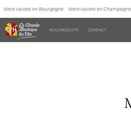
Aller au contenu principal
Panneau de gestion des cookies
Votre caviste en Bourgogne
Votre caviste en Champagne
NOS PRODUITS
CONTACT