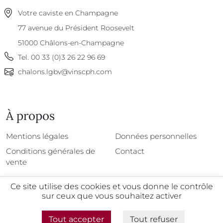
Votre caviste en Champagne
77 avenue du Président Roosevelt
51000
Châlons-en-Champagne
Tel.
00 33 (0)3 26 22 96 69
chalons.lgbv@vinscph.com
À propos
À propos
Mentions légales
Données personnelles
Conditions générales de
Contact
vente
Ce site utilise des cookies et vous donne le contrôle
sur ceux que vous souhaitez activer
@2026 - Tous droits réservés
Tout accepter
Tout refuser