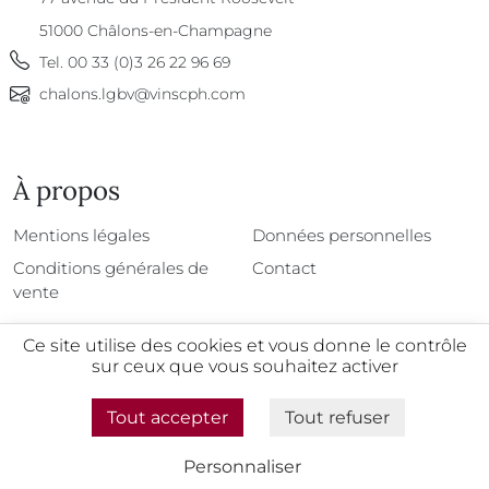
51000
Châlons-en-Champagne
Tel.
00 33 (0)3 26 22 96 69
chalons.lgbv@vinscph.com
À propos
À propos
Mentions légales
Données personnelles
Conditions générales de
Contact
vente
Ce site utilise des cookies et vous donne le contrôle
sur ceux que vous souhaitez activer
@2026 - Tous droits réservés
Tout accepter
Tout refuser
L'abus d'alcool est dangereux pour la santé, à
consommer avec modération
Personnaliser