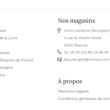
Nos magasins
est
Votre caviste en Bourgog
de la Loire
4 rue du Moulin Noizé
21200
Beaune
Tel.
00 33 (0)3 80 24 08 09
Savoie
beaune.lgbv@vinscph.com
 Régions de France
rangers
eux
À propos
À propos
Mentions légales
Conditions générales de ven