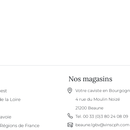
Nos magasins
est
Votre caviste en Bourgog
de la Loire
4 rue du Moulin Noizé
21200
Beaune
Tel.
00 33 (0)3 80 24 08 09
Savoie
beaune.lgbv@vinscph.com
 Régions de France