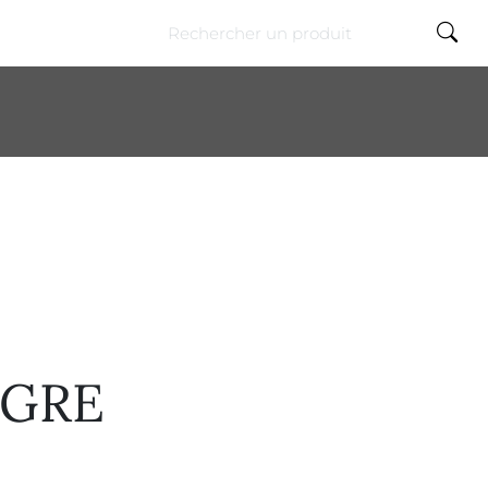

IGRE