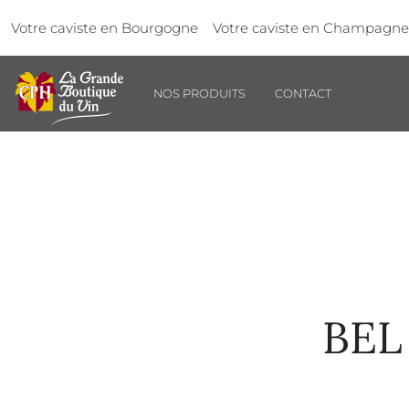
Aller au contenu principal
Panneau de gestion des cookies
Votre caviste en Bourgogne
Votre caviste en Champagne
NOS PRODUITS
CONTACT
BEL