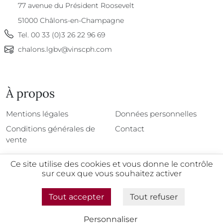
77 avenue du Président Roosevelt
51000
Châlons-en-Champagne
Tel.
00 33 (0)3 26 22 96 69
chalons.lgbv@vinscph.com
À propos
À propos
Mentions légales
Données personnelles
Conditions générales de
Contact
vente
Ce site utilise des cookies et vous donne le contrôle
sur ceux que vous souhaitez activer
@2026 - Tous droits réservés
Tout accepter
Tout refuser
L'abus d'alcool est dangereux pour la santé, à
consommer avec modération
Personnaliser